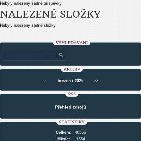
Nebyly nalezeny žádné příspěvky
NALEZENÉ SLOŽKY
Nebyly nalezeny žádné složky
VYHLEDÁVÁNÍ
ARCHIV
<<
březen / 2025
>>
RSS
Přehled zdrojů
STATISTIKY
Celkem:
48556
Měsíc:
1584