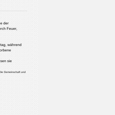
e der
rch Feuer,
rtag, während
torbene
sen sie
. Die Gemeinschaft und