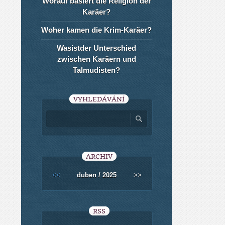
Worauf basiert die Religion der
Karäer?
Woher kamen die Krim-Karäer?
Wasistder Unterschied
zwischen Karäern und
Talmudisten?
VYHLEDÁVÁNÍ
ARCHIV
<<
duben / 2025
>>
RSS