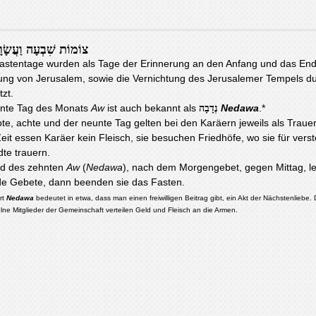
צוֹמוֹת שִׁבְעָה וַעֲשָׂר
astentage wurden als Tage der Erinnerung an den Anfang und das End
ung von Jerusalem, sowie die Vernichtung des Jerusalemer Tempels du
tzt.
hnte Tag des Monats
Aw
ist auch bekannt als
Nedawa
.*
נְדָבָה
bte, achte und der neunte Tag gelten bei den Karäern jeweils als Traue
Zeit essen Karäer kein Fleisch, sie besuchen Friedhöfe, wo sie für vers
te trauern.
d des zehnten
Aw
(
Nedawa
), nach dem Morgengebet, gegen Mittag, le
de Gebete, dann beenden sie das Fasten.
rt
Nedawa
bedeutet in etwa, dass man einen freiwilligen Beitrag gibt, ein Akt der Nächstenliebe
lne Mitglieder der Gemeinschaft verteilen Geld und Fleisch an die Armen.