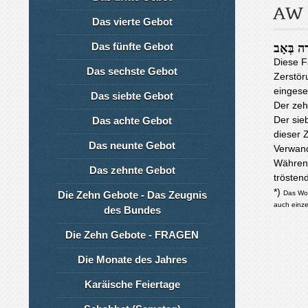
AW
Das vierte Gebot
Das fünfte Gebot
ָה בְּאָב
Diese F
Das sechste Gebot
Zerstör
eingese
Das siebte Gebot
Der ze
Der sie
Das achte Gebot
dieser 
Das neunte Gebot
Verwand
Währen
Das zehnte Gebot
trösten
*)
Die Zehn Gebote - Das Zeugnis
Das Wo
auch einze
des Bundes
Die Zehn Gebote - FRAGEN
Die Monate des Jahres
Karäische Feiertage